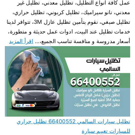
عمل كافة انواع التظليل، تظليل معدني، تظليل غير
معدني، نانو سيراميك، تظليل كربوني، تظليل حراري،
تظليل صبغي، نقوم بتأمين تظليل عازل 3M، تتوافر لدينا
خدمات تظليل عند البيت، ادوات عمل حديثة و متطورة،
أسعار مدروسة و منافسة تناسب الجميع،…
اقرأ المزيد
تظليل سيارات السالمي 66400552 تظليل حراري
للسيارات تغييم سيارة