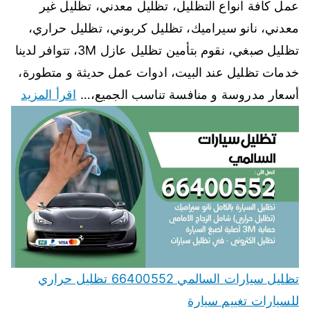
عمل كافة انواع التظليل، تظليل معدني، تظليل غير
معدني، نانو سيراميك، تظليل كربوني، تظليل حراري،
تظليل صبغي، نقوم بتأمين تظليل عازل 3M، تتوافر لدينا
خدمات تظليل عند البيت، ادوات عمل حديثة و متطورة،
أسعار مدروسة و منافسة تناسب الجميع،…
اقرأ المزيد
تظليل سيارات السالمي 66400552 تظليل حراري
للسيارات تغييم سيارة