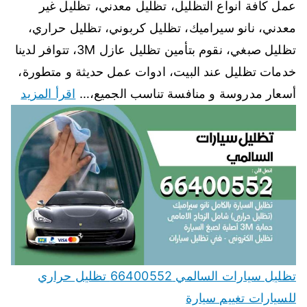
عمل كافة انواع التظليل، تظليل معدني، تظليل غير
معدني، نانو سيراميك، تظليل كربوني، تظليل حراري،
تظليل صبغي، نقوم بتأمين تظليل عازل 3M، تتوافر لدينا
خدمات تظليل عند البيت، ادوات عمل حديثة و متطورة،
أسعار مدروسة و منافسة تناسب الجميع،…
اقرأ المزيد
تظليل سيارات السالمي 66400552 تظليل حراري
للسيارات تغييم سيارة